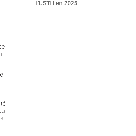
l’USTH en 2025
ce
n
ée
té
pu
ts